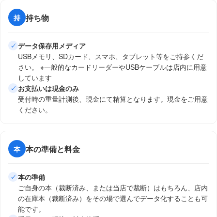
2
料金確認連絡
持ち物
持
本が届き次第中身を確認し料金をメールでご案内
します。
データ保存用メディア
✓
USBメモリ、SDカード、スマホ、タブレット等をご持参くだ
さい。 ※一般的なカードリーダーやUSBケーブルは店内に用意
しています
お支払いは現金のみ
✓
3
来店してスキャン
受付時の重量計測後、現金にて精算となります。現金をご用意
来店に合わせ裁断を行います。ご来店時に精算を
ください。
してスキャンをしてください。
本の準備と料金
本
スキャン予定日に来店できなくなった場合は
メー
✓
ルにてご連絡
ください
本の準備
✓
書籍到着後、
3週間以上ご来店がない場合
は保管料
!
ご自身の本（裁断済み、または当店で裁断）はもちろん、店内
として
1箱あたり1,000円／週
をご請求します
の在庫本（裁断済み）をその場で選んでデータ化することも可
裁断済みでスキャンブースをご利用にならなかっ
!
能です。
た本については、
裁断料金 150円／1冊
をご請求し