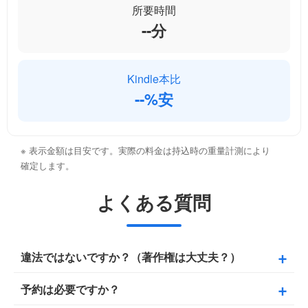
所要時間
--
分
Kindle本比
--
%安
※ 表示金額は目安です。実際の料金は持込時の重量計測により
確定します。
よくある質問
違法ではないですか？（著作権は大丈夫？）
予約は必要ですか？
著作権法第30条の「私的複製」として、個人または家庭
内での利用を目的とするスキャンは適法です。当店では