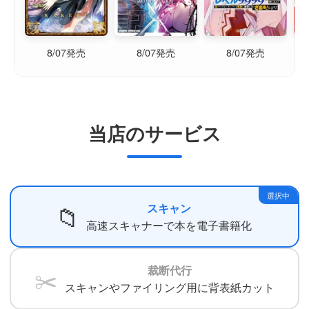
8/07発売
8/07発売
8/07発売
当店のサービス
選択中
📁
スキャン
高速スキャナーで本を電子書籍化
裁断代行
✂️
スキャンやファイリング用に背表紙カット