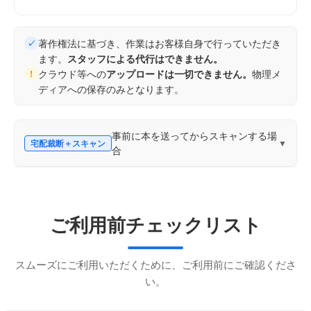
著作権法に基づき、作業はお客様自身で行っていただき
✓
ます。
スタッフによる代行はできません。
クラウド等への
アップロードは一切できません。
物理メ
!
ディアへの保存のみとなります。
事前に本を送ってからスキャンする場
宅配裁断＋スキャン
▼
合
1
依頼と発送
ご利用前チェックリスト
本を箱詰めし、店舗宛に元払いで発送してくださ
い。発送後、冊数や来店予定日をフォームで入力
してください。
スムーズにご利用いただくために、ご利用前にご確認くださ
い。