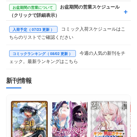
お盆期間の営業スケジュール
お盆期間の営業について
このたび、サービス品質の維持・向上のため、2026年9月1
（クリックで詳細表示）
日より料金および割引条件を下記のとおり改定させていただ
コミック入荷スケジュールはこ
きます。
入荷予定（ 07/23 更新 ）
8/11(火祝) 祝日営業（13:00-20:00）
ちらのリストでご確認ください
■ スキャンブース利用料
8/12(水)
祝日営業（13:00-20:00）
220円
／100g（現行：200円／100g）
8/13(木)
祝日営業（13:00-20:00）
■ 大量利用割引
今週の人気の新刊をチ
コミックランキング（ 08/02 更新 ）
8/14(金)
祝日営業（13:00-20:00）
[5％OFF]
ェック。最新ランキングはこちら
8/15(土)
祝日営業（13:00-20:00）
ご利用料金 6,000円（
2,800g
）以上（現行：6,000円
8/16(日) 祝日営業（13:00-20:00）
（3,000g）以上）
新刊情報
[10％OFF]
ご利用料金
12,000円（5,500g）以上
（現行：10,000円
※宅配裁断は
8/6(木)
までに裁断・入金確認が出来な
（5,000g）以上）
い場合は、8/17(月)以降の発送となります。
■ 宅配裁断（1冊あたり）
平綴じ・ホッチキスなし：
150円
（現行：100円）
ハードカバー・ホッチキスあり：
200円
（現行：150円）
今後もより良いサービスをご提供できるよう努めてまいりま
すので、何卒ご理解賜りますようお願い申し上げます。