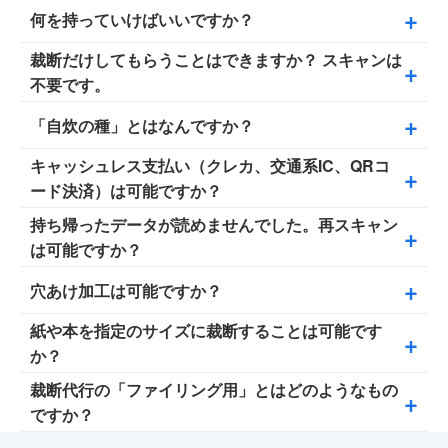
何を持っていけばいいですか？
予約なしでも利用可能です。予約は全6ブースのうちの1
データの第三者への配布・販売は禁止しており、あくま
ブース分のみを受け付けております。繁忙時は待ち時間
で個人利用の範囲でご利用いただけます。
裁断だけしてもらうことはできますか？ スキャンは
データ持ち帰り用のUSBメモリやSDカード、またはス
が発生する場合があります。スムーズな利用はブース予
不要です。
マホをご持参ください。
約をおすすめします。裁断の利用は予約不要です。
「自炊の種」とはなんですか？
もちろん可能です。持ち込みの重量に応じた料金で裁断
のみのご利用ができます。資格テキストや研修教材を
キャッシュレス支払い（クレカ、交通系IC、QRコ
店内に常時2万冊超の蔵書（コミック・技術書・ビジネ
「今日使う章だけ切り出す」用途でよくご利用いただい
ード決済）は可能ですか？
ス書など）を備えており、手ぶらで来店してその場でス
ています。なお、穴あけ（ファイリング用）には現在対
キャンできるサービスです。本を事前に購入・持参する
持ち帰ったデータが読めませんでした。再スキャン
応していません。
大変申し訳ありませんが、現在は現金のみの対応となっ
必要がありません。
は可能ですか？
ております。来店前にATMでのご準備をお願いしていま
す。
穴あけ加工は可能ですか？
データ不良が発生した場合は、無料で再スキャンを承っ
ております。対象書籍の確認のため、読み込めなかった
紙や本を指定のサイズに裁断することは可能です
裁断後の穴あけ加工は対応しておりません。
データが保存されているメディアと、可能であればレシ
か？
ートをご持参のうえ、スタッフまでご相談ください。ま
裁断代行の「ファイリング用」とはどのようなもの
た、お持ち込みでご利用の場合は、該当の書籍もあわせ
当店の裁断代行サービスは、本をスキャンするために、
ですか？
てお持ちください。
1冊につき1か所だけ背表紙を裁断し、ページをバラバラ
にするサービスです。そのため、ご指定のサイズに裁断