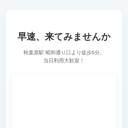
ファイリング用の裁断では、穴あけ後にファイリングし
することはできません。
やすいよう、綴じ部分を約2～3mm幅で裁断します。た
だし、製本用ののりが残っている場合は、紙が完全に分
離していないことがあります。
早速、来てみませんか
秋葉原駅 昭和通り口より徒歩5分。
当日利用大歓迎！