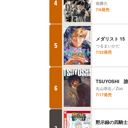
4
南勝久
7/6発売
メダリスト 15
5
つるまいかだ
7/22発売
TSUYOSHI
6
丸山恭右／Zoo
7/17発売
黙示録の四騎士 