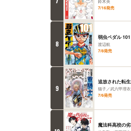
7
鈴木央
7/16発売
弱虫ペダル 101
8
渡辺航
7/8発売
追放された転生
9
猫子／武六甲理衣
7/6発売
魔法科高校の劣等