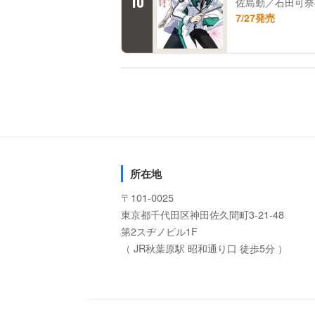
10
佐島勤／石田可奈
7/27発売
所在地
〒101-0025
東京都千代田区神田佐久間町3-21-48
第2スヂノビル1F
（ JR秋葉原駅 昭和通り口 徒歩5分 ）