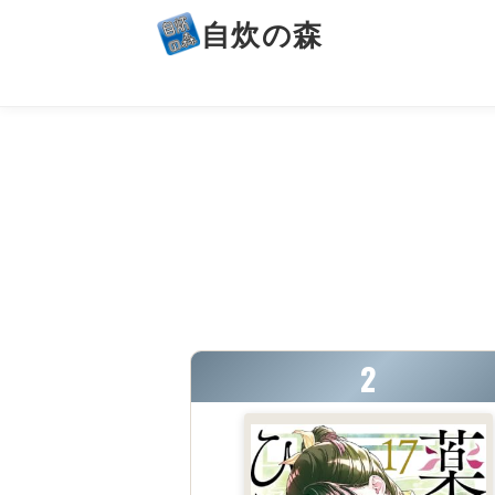
自炊の森
2