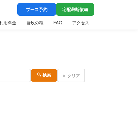
ブース予約
宅配裁断依頼
利用料金
自炊の種
FAQ
アクセス
✕ クリア
🔍 検索