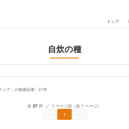
トップ
自炊の種
ティア」の検索結果：27件
全
件 ／ 1 ページ目（全 1 ページ）
27
‹
›
1