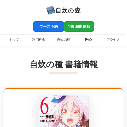
自炊の森
ブース予約
宅配裁断依頼
トップ
利用料金
自炊の種
FAQ
アクセス
自炊の種 書籍情報