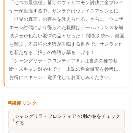
「七つの最強種」墓守のウェザエモン討伐に全プレイ
ヤーが動揺する中、サンラクはヴァイスアッシュに
「世界の真実」の存在を教えられる。さらに、ウェザ
エモン討伐により得られた報酬はゲームバランスを崩
壊させかねない驚愕の品々だった！ 闇夜を統べ、楽園
を闊歩する最強の黒狼が君臨する世界で、サンラクた
ち新たなる「狼」の物語が幕を上げる！！
「シャングリラ・フロンティア 6」は自炊の種で裁
断・スキャン対応中です。上記の料金目安を参考に、
お得にスキャン・電子化してお楽しみください。
関連リンク
シャングリラ・フロンティア の別の巻をチェック
する