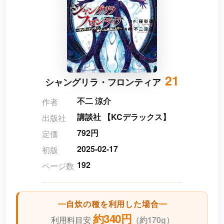
21
シャングリラ・フロンティア
不二 涼介
作者
講談社 【KCデラックス】
出版社
792円
定価
2025-02-17
初版
192
ページ数
自炊の種を利用した場合
約340円
利用料目安
（
約170g）