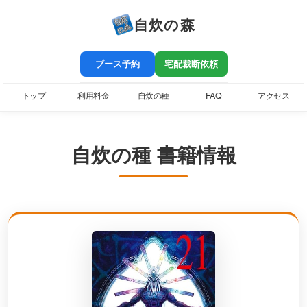
自炊の森
ブース予約
宅配裁断依頼
トップ
利用料金
自炊の種
FAQ
アクセス
自炊の種 書籍情報