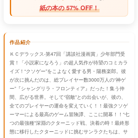
紙の本の 57% OFF！
作品紹介
ＫＣデラックス-第47回「講談社漫画賞」少年部門受
賞！「小説家になろう」の超人気作が待望のコミカラ
イズ！“クソゲー”をこよなく愛する男・陽務楽郎。彼
が次に挑んだのは、総プレイヤー数3000万人の“神ゲ
ー”『シャングリラ・フロンティア』だった！集う仲
間、広がる世界。そして“宿敵”との出会いが、彼の、
全てのプレイヤーの運命を変えていく！！最強クソゲ
ーマーによる最高のゲーム冒険譚、ここに開幕！！“七
つの最強種”深淵のクターニッド戦、決着の時！最終形
態に移行したクターニッドに挑むサンラクたちは、サ