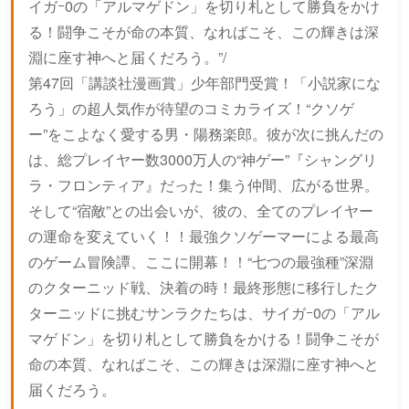
イガｰ0の「アルマゲドン」を切り札として勝負をかけ
る！闘争こそが命の本質、なればこそ、この輝きは深
淵に座す神へと届くだろう。”/
第47回「講談社漫画賞」少年部門受賞！「小説家にな
ろう」の超人気作が待望のコミカライズ！“クソゲ
ー”をこよなく愛する男・陽務楽郎。彼が次に挑んだの
は、総プレイヤー数3000万人の“神ゲー”『シャングリ
ラ・フロンティア』だった！集う仲間、広がる世界。
そして“宿敵”との出会いが、彼の、全てのプレイヤー
の運命を変えていく！！最強クソゲーマーによる最高
のゲーム冒険譚、ここに開幕！！“七つの最強種”深淵
のクターニッド戦、決着の時！最終形態に移行したク
ターニッドに挑むサンラクたちは、サイガｰ0の「アル
マゲドン」を切り札として勝負をかける！闘争こそが
命の本質、なればこそ、この輝きは深淵に座す神へと
届くだろう。