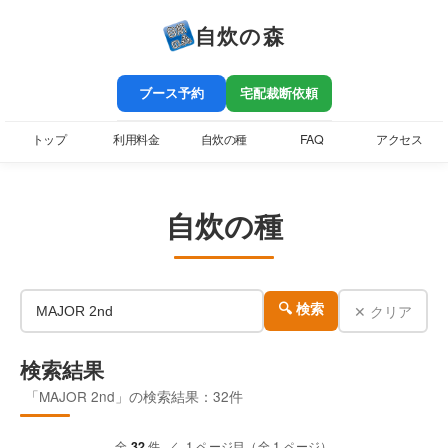
自炊の森
ブース予約
宅配裁断依頼
トップ
利用料金
自炊の種
FAQ
アクセス
自炊の種
✕ クリア
🔍 検索
検索結果
「MAJOR 2nd」の検索結果：32件
全
32
件 ／ 1 ページ目（全 1 ページ）