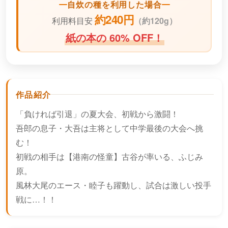
自炊の種を利用した場合
約240円
利用料目安
（
約120g）
紙の本の 60% OFF！
作品紹介
「負ければ引退」の夏大会、初戦から激闘！
吾郎の息子・大吾は主将として中学最後の大会へ挑
む！
初戦の相手は【港南の怪童】古谷が率いる、ふじみ
原。
風林大尾のエース・睦子も躍動し、試合は激しい投手
戦に…！！