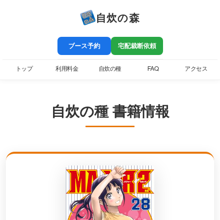
自炊の森
ブース予約
宅配裁断依頼
トップ
利用料金
自炊の種
FAQ
アクセス
自炊の種 書籍情報