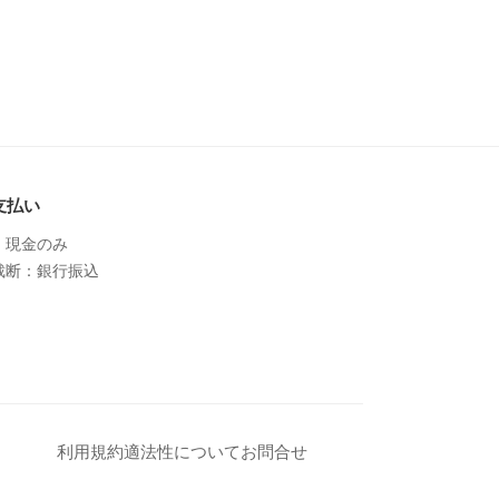
支払い
：現金のみ
裁断：銀行振込
利用規約
適法性について
お問合せ