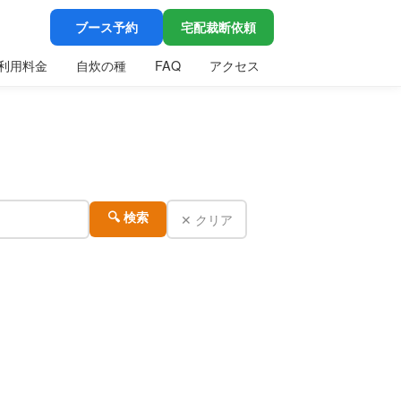
ブース予約
宅配裁断依頼
利用料金
自炊の種
FAQ
アクセス
✕ クリア
🔍 検索