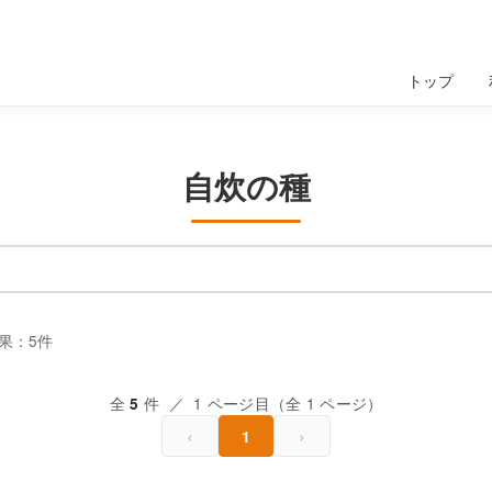
トップ
自炊の種
果：5件
全
件 ／ 1 ページ目（全 1 ページ）
5
‹
›
1