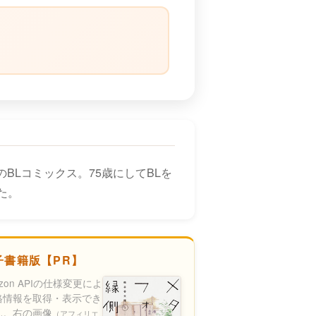
）
BLコミックス。75歳にしてBLを
た。
子書籍版【PR】
azon APIの仕様変更によ
格情報を取得・表示でき
ん。右の画像
（アフィリエ