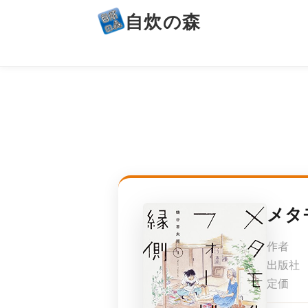
自炊の森
メタ
作者
出版社
定価