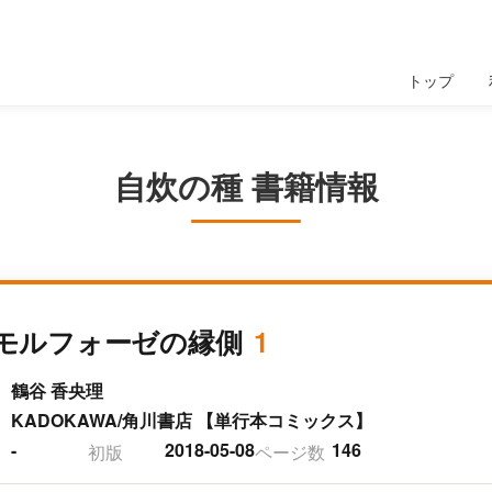
トップ
自炊の種 書籍情報
モルフォーゼの縁側
1
鶴谷 香央理
KADOKAWA/角川書店 【単行本コミックス】
-
2018-05-08
146
初版
ページ数