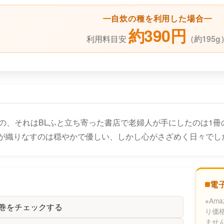
自炊の種を利用した場合
約390円
利用料目安
（
約195g
の、それはBLふと立ち寄った書店で老婦人が手にしたのは1冊の
が織りなすのは穏やかで優しい、しかし心がさざめく日々でし
電
※Am
の巻をチェックする
り価
ませ