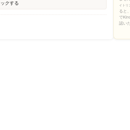
ェックする
イトリ
ると、
でKi
認い