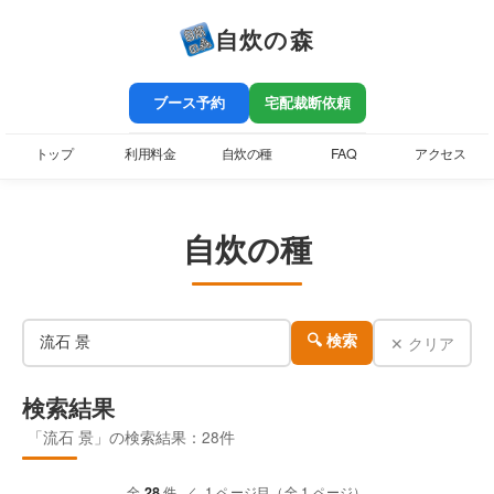
自炊の森
ブース予約
宅配裁断依頼
トップ
利用料金
自炊の種
FAQ
アクセス
自炊の種
✕ クリア
🔍 検索
検索結果
「流石 景」の検索結果：28件
全
28
件 ／ 1 ページ目（全 1 ページ）