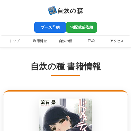
自炊の森
ブース予約
宅配裁断依頼
トップ
利用料金
自炊の種
FAQ
アクセス
自炊の種 書籍情報