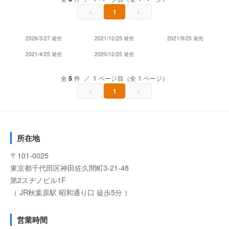
‹
›
1
2026/3/27 発売
2021/12/25 発売
2021/9/25 発売
2021/4/25 発売
2020/12/25 発売
全
5
件 ／ 1 ページ目（全 1 ページ）
‹
›
1
所在地
〒101-0025
東京都千代田区神田佐久間町3-21-48
第2スヂノビル1F
（ JR秋葉原駅 昭和通り口 徒歩5分 ）
営業時間