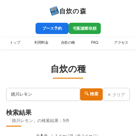
自炊の森
ブース予約
宅配裁断依頼
トップ
利用料金
自炊の種
FAQ
アクセス
自炊の種
✕ クリア
🔍 検索
検索結果
「徳川レモン」の検索結果：5件
全
5
件 ／ 1 ページ目（全 1 ページ）