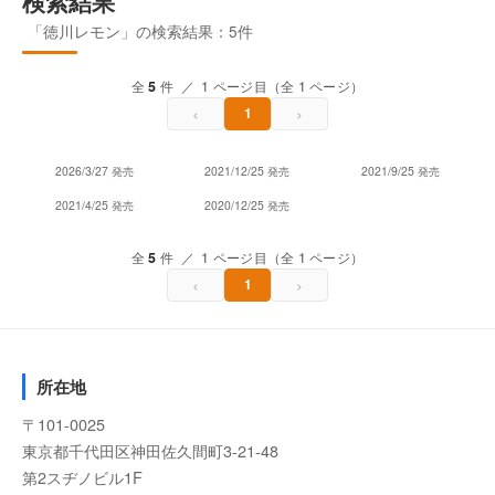
検索結果
「徳川レモン」の検索結果：5件
全
5
件 ／ 1 ページ目（全 1 ページ）
‹
›
1
2026/3/27 発売
2021/12/25 発売
2021/9/25 発売
2021/4/25 発売
2020/12/25 発売
全
5
件 ／ 1 ページ目（全 1 ページ）
‹
›
1
所在地
〒101-0025
東京都千代田区神田佐久間町3-21-48
第2スヂノビル1F