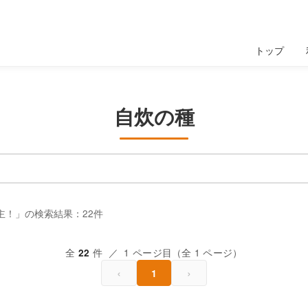
トップ
自炊の種
主！」の検索結果：22件
全
件 ／ 1 ページ目（全 1 ページ）
22
‹
›
1