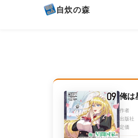
自炊の森
俺は
作者
出版社
定価