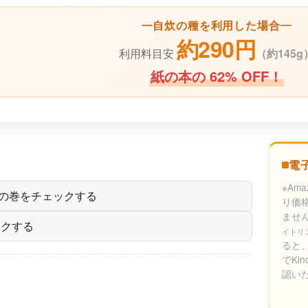
自炊の種を利用した場合
約290円
利用料目安
（
約145g
紙の本の 62% OFF！
電
※Am
別の巻をチェックする
り価
ませ
ックする
イトリ
ると、
でKi
認い