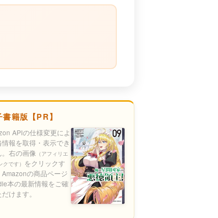
）
子書籍版【PR】
azon APIの仕様変更によ
格情報を取得・表示でき
ん。右の画像
（アフィリエ
をクリックす
ンクです）
Amazonの商品ページ
ndle本の最新情報をご確
ただけます。