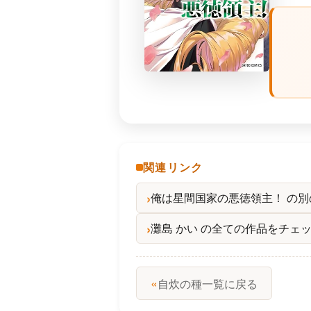
関連リンク
俺は星間国家の悪徳領主！ の
灘島 かい の全ての作品をチェ
«
自炊の種一覧に戻る