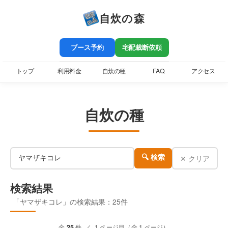
自炊の森
ブース予約
宅配裁断依頼
トップ
利用料金
自炊の種
FAQ
アクセス
自炊の種
✕ クリア
🔍 検索
検索結果
「ヤマザキコレ」の検索結果：25件
全
25
件 ／ 1 ページ目（全 1 ページ）