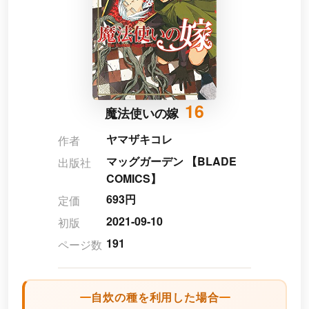
16
魔法使いの嫁
ヤマザキコレ
作者
マッグガーデン 【BLADE
出版社
COMICS】
693円
定価
2021-09-10
初版
191
ページ数
自炊の種を利用した場合