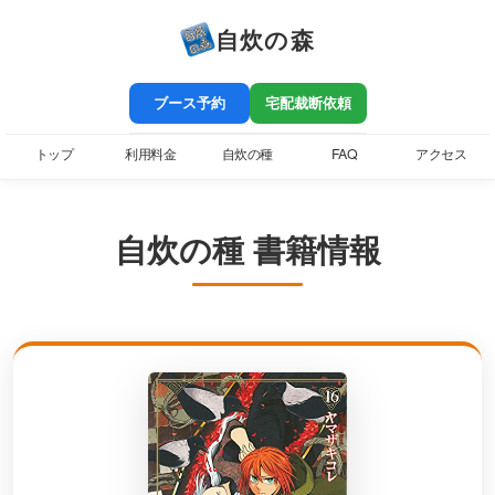
自炊の森
ブース予約
宅配裁断依頼
トップ
利用料金
自炊の種
FAQ
アクセス
自炊の種 書籍情報