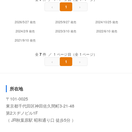
‹
›
1
2026/5/27 発売
2025/9/27 発売
2024/10/25 発売
2024/2/9 発売
2023/3/10 発売
2022/6/10 発売
2021/9/10 発売
全
7
件 ／ 1 ページ目（全 1 ページ）
‹
›
1
所在地
〒101-0025
東京都千代田区神田佐久間町3-21-48
第2スヂノビル1F
（ JR秋葉原駅 昭和通り口 徒歩5分 ）