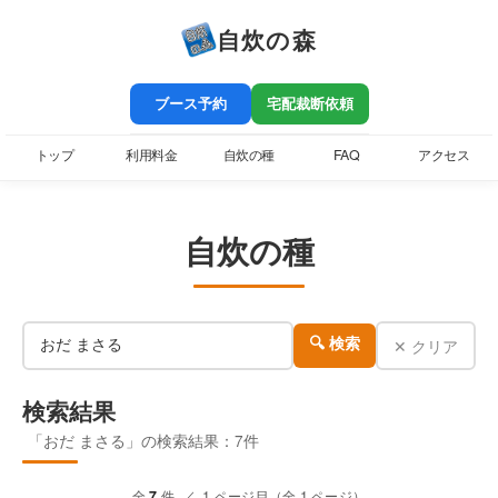
自炊の森
ブース予約
宅配裁断依頼
トップ
利用料金
自炊の種
FAQ
アクセス
自炊の種
✕ クリア
🔍 検索
検索結果
「おだ まさる」の検索結果：7件
全
7
件 ／ 1 ページ目（全 1 ページ）