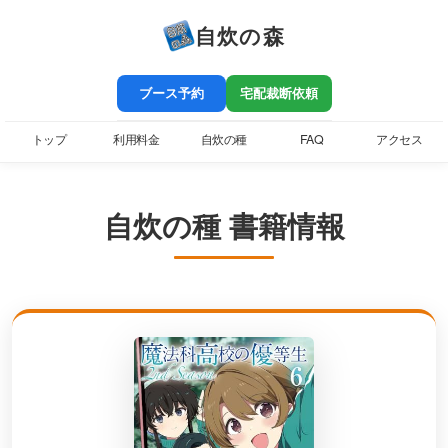
自炊の森
ブース予約
宅配裁断依頼
トップ
利用料金
自炊の種
FAQ
アクセス
自炊の種 書籍情報