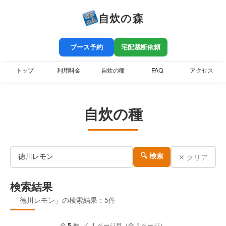
自炊の森
ブース予約
宅配裁断依頼
トップ
利用料金
自炊の種
FAQ
アクセス
自炊の種
✕ クリア
🔍 検索
検索結果
「徳川レモン」の検索結果：5件
全
5
件 ／ 1 ページ目（全 1 ページ）