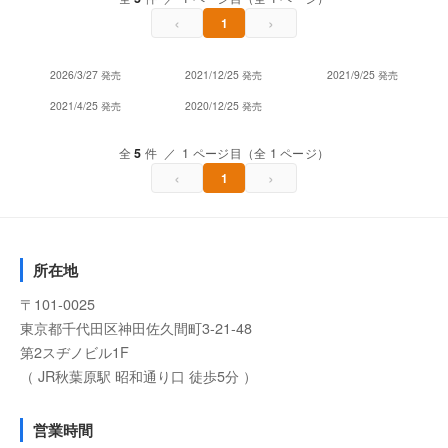
‹
›
1
2026/3/27 発売
2021/12/25 発売
2021/9/25 発売
2021/4/25 発売
2020/12/25 発売
全
5
件 ／ 1 ページ目（全 1 ページ）
‹
›
1
所在地
〒101-0025
東京都千代田区神田佐久間町3-21-48
第2スヂノビル1F
（ JR秋葉原駅 昭和通り口 徒歩5分 ）
営業時間