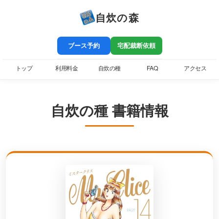
自炊の森
ブース予約
宅配裁断依頼
トップ
利用料金
自炊の種
FAQ
アクセス
自炊の種 書籍情報