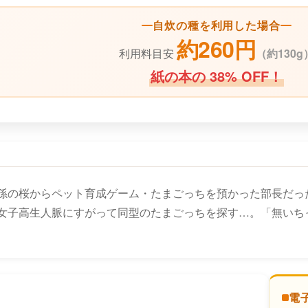
自炊の種を利用した場合
約260円
利用料目安
（
約130g
紙の本の 38% OFF！
孫の桜からペット育成ゲーム・たまごっちを預かった部長だっ
女子高生人脈にすがって同型のたまごっちを探す…。「無いち
電