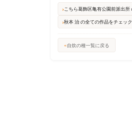
こちら葛飾区亀有公園前派出所
秋本 治 の全ての作品をチェッ
«
自炊の種一覧に戻る