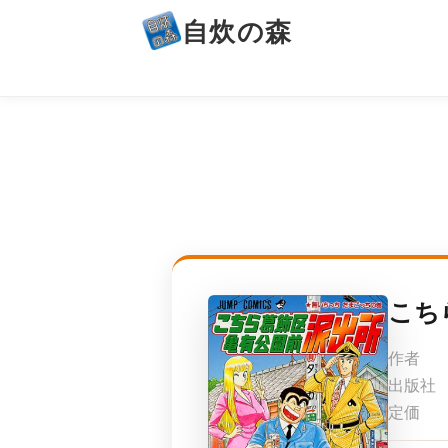
自炊の森
こち
作者
出版社
定価