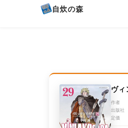
自炊の森
ヴィ
作者
出版社
定価