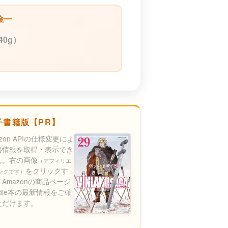
金
40g）
子書籍版【PR】
azon APIの仕様変更によ
格情報を取得・表示でき
ん。右の画像
（アフィリエ
をクリックす
ンクです）
Amazonの商品ページ
ndle本の最新情報をご確
ただけます。