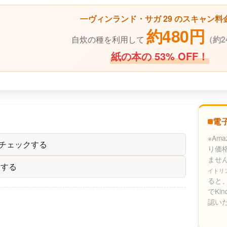
ヴィンランド・サガ 29 のスキャン料
約480円
自炊の種を利用して
（
約2
紙の本の 53% OFF！
電
※Am
をチェックする
り価
ませ
クする
イトリ
ると、
でKi
認い