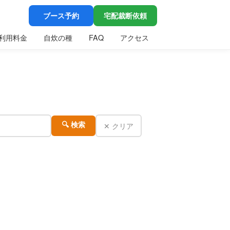
ブース予約
宅配裁断依頼
利用料金
自炊の種
FAQ
アクセス
✕ クリア
🔍 検索