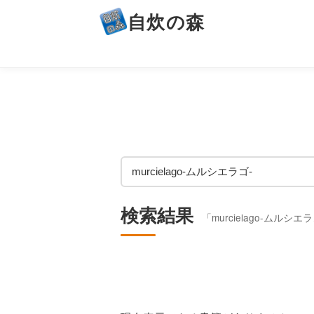
自炊の森
検索結果
「murcielago-ムルシ