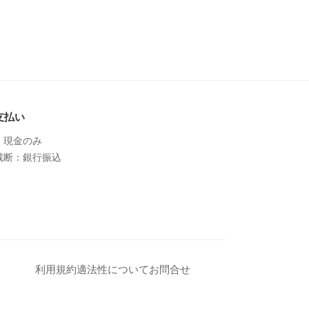
支払い
：現金のみ
裁断：銀行振込
利用規約
適法性について
お問合せ