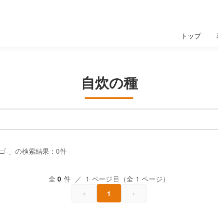
トップ
自炊の種
エラゴ-」の検索結果：0件
全
件 ／ 1 ページ目（全 1 ページ）
0
‹
›
1