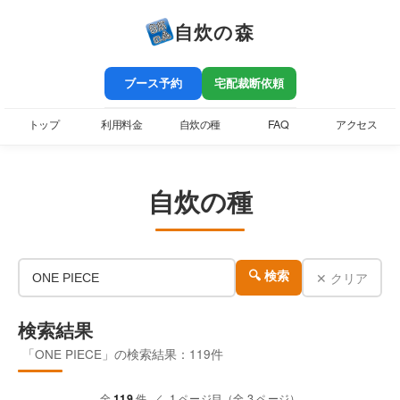
自炊の森
ブース予約
宅配裁断依頼
トップ
利用料金
自炊の種
FAQ
アクセス
自炊の種
✕ クリア
🔍 検索
検索結果
「ONE PIECE」の検索結果：119件
全
119
件 ／ 1 ページ目（全 3 ページ）