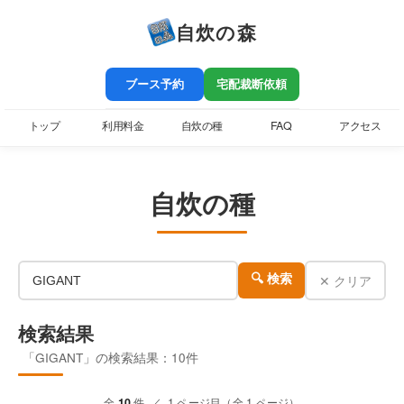
自炊の森
ブース予約
宅配裁断依頼
トップ
利用料金
自炊の種
FAQ
アクセス
自炊の種
✕ クリア
🔍 検索
検索結果
「GIGANT」の検索結果：10件
全
10
件 ／ 1 ページ目（全 1 ページ）