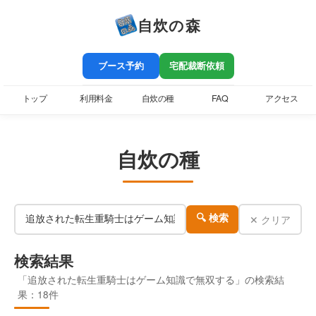
自炊の森
ブース予約
宅配裁断依頼
トップ
利用料金
自炊の種
FAQ
アクセス
自炊の種
✕ クリア
🔍 検索
検索結果
「追放された転生重騎士はゲーム知識で無双する」の検索結
果：18件