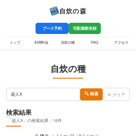
自炊の森
ブース予約
宅配裁断依頼
トップ
利用料金
自炊の種
FAQ
アクセス
自炊の種
✕ クリア
🔍 検索
検索結果
「超人X」の検索結果：16件
全
16
件 ／ 1 ページ目（全 1 ページ）