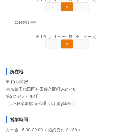
‹
›
1
2026/5/29 発売
全
1
件 ／ 1 ページ目（全 1 ページ）
‹
›
1
所在地
〒101-0025
東京都千代田区神田佐久間町3-21-48
第2スヂノビル1F
（ JR秋葉原駅 昭和通り口 徒歩5分 ）
営業時間
月〜金 15:00-22:00（ 最終受付 21:30 ）