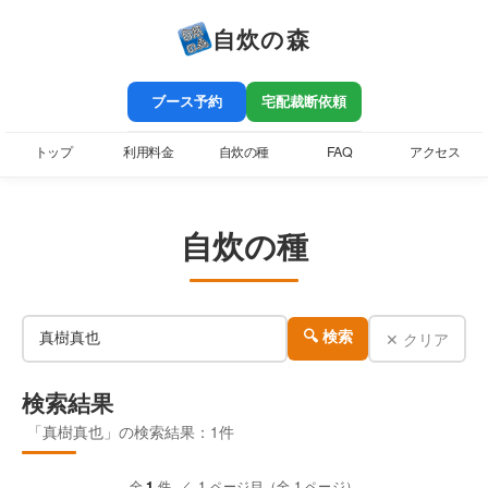
自炊の森
ブース予約
宅配裁断依頼
トップ
利用料金
自炊の種
FAQ
アクセス
自炊の種
✕ クリア
🔍 検索
検索結果
「真樹真也」の検索結果：1件
全
1
件 ／ 1 ページ目（全 1 ページ）