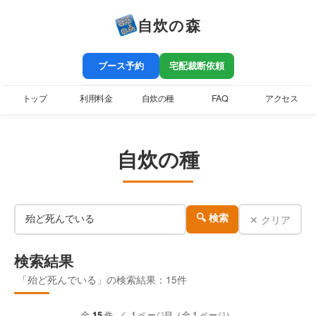
自炊の森
ブース予約
宅配裁断依頼
トップ
利用料金
自炊の種
FAQ
アクセス
自炊の種
✕ クリア
🔍 検索
検索結果
「殆ど死んでいる」の検索結果：15件
全
15
件 ／ 1 ページ目（全 1 ページ）