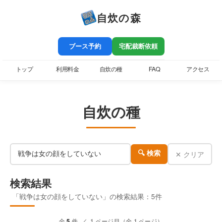
自炊の森
ブース予約
宅配裁断依頼
トップ
利用料金
自炊の種
FAQ
アクセス
自炊の種
✕ クリア
🔍 検索
検索結果
「戦争は女の顔をしていない」の検索結果：5件
全
5
件 ／ 1 ページ目（全 1 ページ）