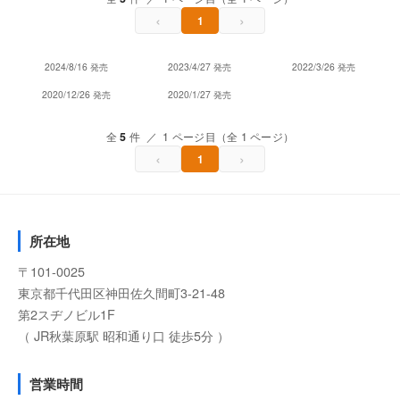
‹
›
1
2024/8/16 発売
2023/4/27 発売
2022/3/26 発売
2020/12/26 発売
2020/1/27 発売
全
5
件 ／ 1 ページ目（全 1 ページ）
‹
›
1
所在地
〒101-0025
東京都千代田区神田佐久間町3-21-48
第2スヂノビル1F
（ JR秋葉原駅 昭和通り口 徒歩5分 ）
営業時間