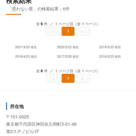
検索結果
「惑わない星」の検索結果：6件
全
6
件 ／ 1 ページ目（全 1 ページ）
‹
›
1
2021/3/23 発売
2020/5/22 発売
2019/5/23 発売
2018/4/23 発売
2017/2/28 発売
2016/3/23 発売
全
6
件 ／ 1 ページ目（全 1 ページ）
‹
›
1
所在地
〒101-0025
東京都千代田区神田佐久間町3-21-48
第2スヂノビル1F