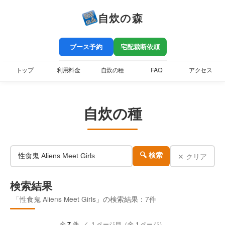
自炊の森
ブース予約
宅配裁断依頼
トップ
利用料金
自炊の種
FAQ
アクセス
自炊の種
✕ クリア
🔍 検索
検索結果
「性食鬼 Aliens Meet Girls」の検索結果：7件
全
7
件 ／ 1 ページ目（全 1 ページ）