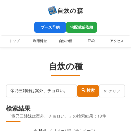
自炊の森
ブース予約
宅配裁断依頼
トップ
利用料金
自炊の種
FAQ
アクセス
自炊の種
✕ クリア
🔍 検索
検索結果
「帝乃三姉妹は案外、チョロい。」の検索結果：19件
全
19
件 ／ 1 ページ目（全 1 ページ）