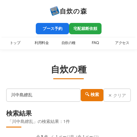
自炊の森
ブース予約
宅配裁断依頼
トップ
利用料金
自炊の種
FAQ
アクセス
自炊の種
✕ クリア
🔍 検索
検索結果
「川中島繚乱」の検索結果：1件
全
1
件 ／ 1 ページ目（全 1 ページ）