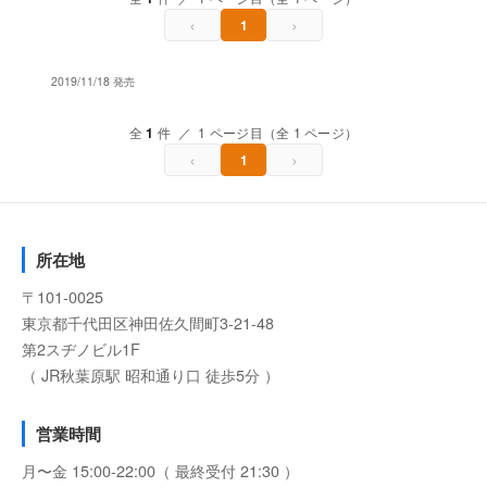
‹
›
1
2019/11/18 発売
全
1
件 ／ 1 ページ目（全 1 ページ）
‹
›
1
所在地
〒101-0025
東京都千代田区神田佐久間町3-21-48
第2スヂノビル1F
（ JR秋葉原駅 昭和通り口 徒歩5分 ）
営業時間
月〜金 15:00-22:00（ 最終受付 21:30 ）