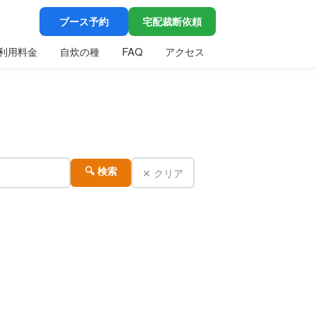
ブース予約
宅配裁断依頼
利用料金
自炊の種
FAQ
アクセス
✕ クリア
🔍 検索