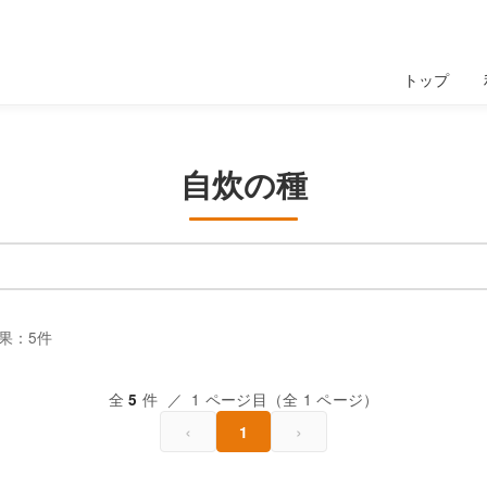
トップ
自炊の種
果：5件
全
件 ／ 1 ページ目（全 1 ページ）
5
‹
›
1