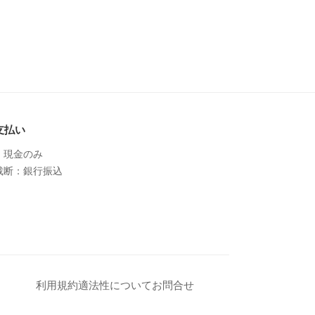
支払い
：現金のみ
裁断：銀行振込
利用規約
適法性について
お問合せ