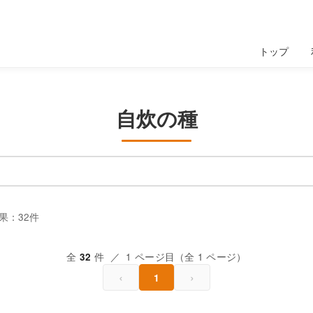
トップ
自炊の種
果：32件
全
件 ／ 1 ページ目（全 1 ページ）
32
‹
›
1