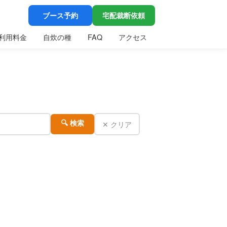
ブース予約
宅配裁断依頼
利用料金
自炊の種
FAQ
アクセス
✕ クリア
🔍 検索