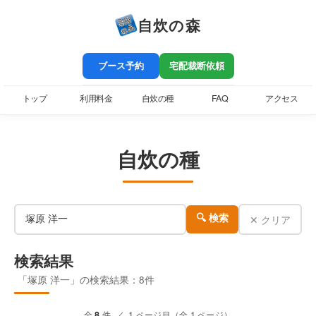
自炊の森
ブース予約
宅配裁断依頼
トップ
利用料金
自炊の種
FAQ
アクセス
自炊の種
✕ クリア
🔍 検索
検索結果
「塚原 洋一」の検索結果：8件
全
8
件 ／ 1 ページ目（全 1 ページ）