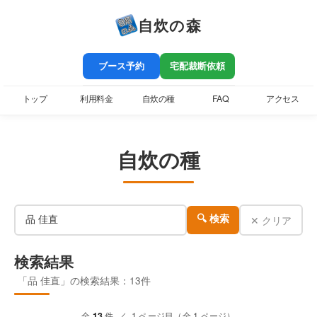
自炊の森
ブース予約
宅配裁断依頼
トップ
利用料金
自炊の種
FAQ
アクセス
自炊の種
✕ クリア
🔍 検索
検索結果
「品 佳直」の検索結果：13件
全
13
件 ／ 1 ページ目（全 1 ページ）