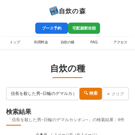
自炊の森
ブース予約
宅配裁断依頼
トップ
利用料金
自炊の種
FAQ
アクセス
自炊の種
✕ クリア
🔍 検索
検索結果
「信長を殺した男~日輪のデマルカシオン~」の検索結果：9件
全
9
件 ／ 1 ページ目（全 1 ページ）