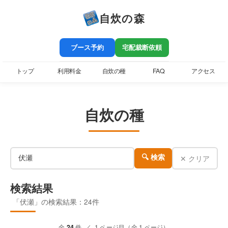
自炊の森
ブース予約
宅配裁断依頼
トップ
利用料金
自炊の種
FAQ
アクセス
自炊の種
✕ クリア
🔍 検索
検索結果
「伏瀬」の検索結果：24件
全
24
件 ／ 1 ページ目（全 1 ページ）