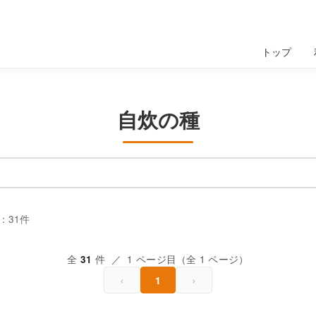
トップ
自炊の種
：31件
全
件 ／ 1 ページ目（全 1 ページ）
31
‹
›
1