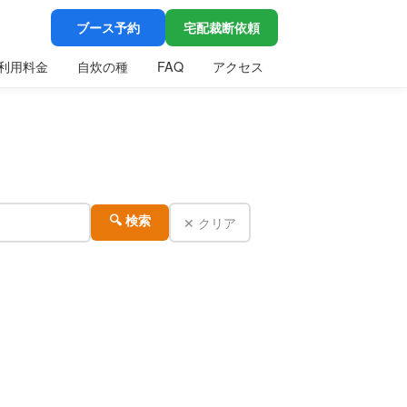
ブース予約
宅配裁断依頼
利用料金
自炊の種
FAQ
アクセス
✕ クリア
🔍 検索