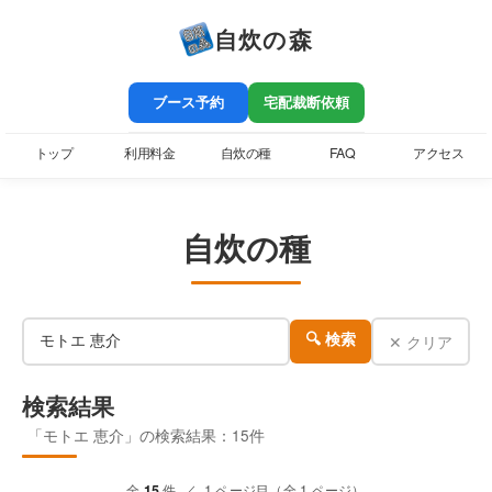
自炊の森
ブース予約
宅配裁断依頼
トップ
利用料金
自炊の種
FAQ
アクセス
自炊の種
✕ クリア
🔍 検索
検索結果
「モトエ 恵介」の検索結果：15件
全
15
件 ／ 1 ページ目（全 1 ページ）