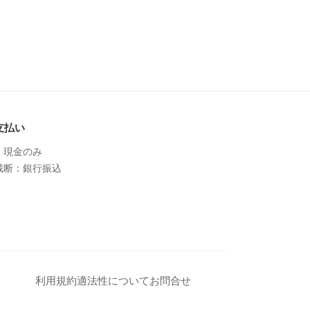
支払い
：現金のみ
裁断：銀行振込
利用規約
適法性について
お問合せ