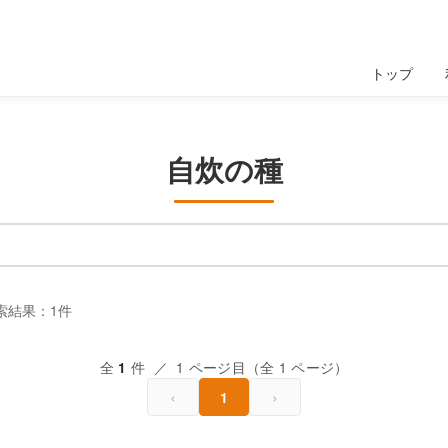
トップ
自炊の種
索結果：1件
全
件 ／ 1 ページ目（全 1 ページ）
1
‹
›
1