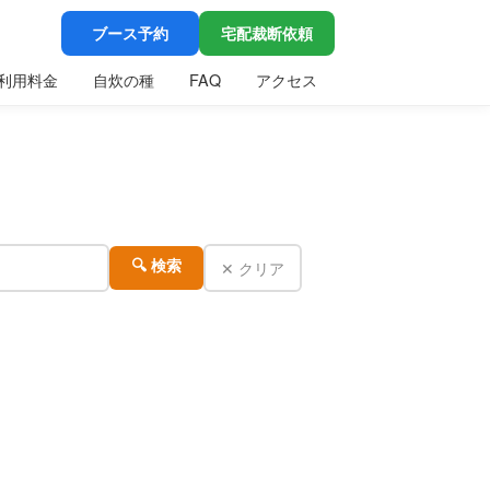
ブース予約
宅配裁断依頼
利用料金
自炊の種
FAQ
アクセス
✕ クリア
🔍 検索