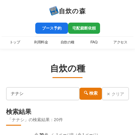
自炊の森
ブース予約
宅配裁断依頼
トップ
利用料金
自炊の種
FAQ
アクセス
自炊の種
✕ クリア
🔍 検索
検索結果
「ナナシ」の検索結果：20件
全
20
件 ／ 1 ページ目（全 1 ページ）