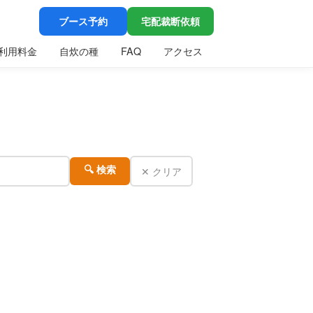
ブース予約
宅配裁断依頼
利用料金
自炊の種
FAQ
アクセス
✕ クリア
🔍 検索