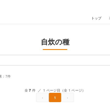
トップ
自炊の種
果：7件
全
件 ／ 1 ページ目（全 1 ページ）
7
‹
›
1