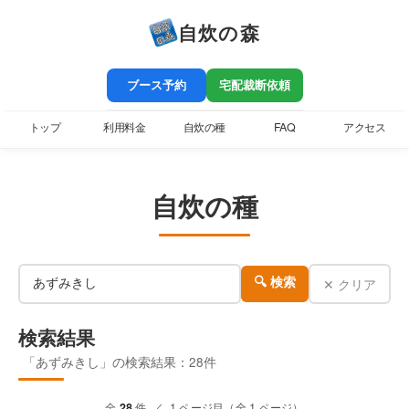
自炊の森
ブース予約
宅配裁断依頼
トップ
利用料金
自炊の種
FAQ
アクセス
自炊の種
✕ クリア
🔍 検索
検索結果
「あずみきし」の検索結果：28件
全
28
件 ／ 1 ページ目（全 1 ページ）