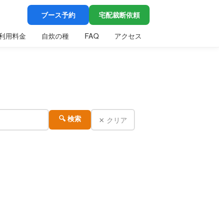
ブース予約
宅配裁断依頼
利用料金
自炊の種
FAQ
アクセス
✕ クリア
🔍 検索