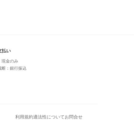
支払い
：現金のみ
裁断：銀行振込
利用規約
適法性について
お問合せ