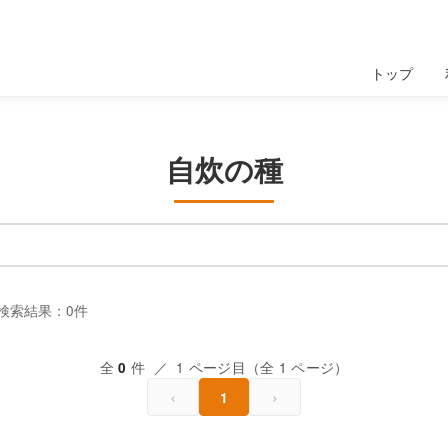
トップ
自炊の種
の検索結果：0件
全
件 ／ 1 ページ目（全 1 ページ）
0
‹
›
1