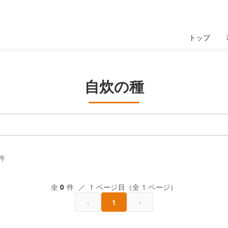
トップ
自炊の種
件
全
件 ／ 1 ページ目（全 1 ページ）
0
‹
›
1