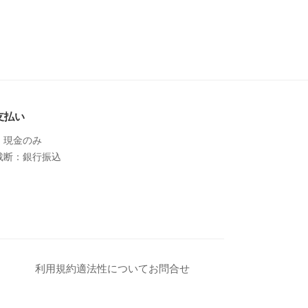
支払い
：現金のみ
裁断：銀行振込
利用規約
適法性について
お問合せ