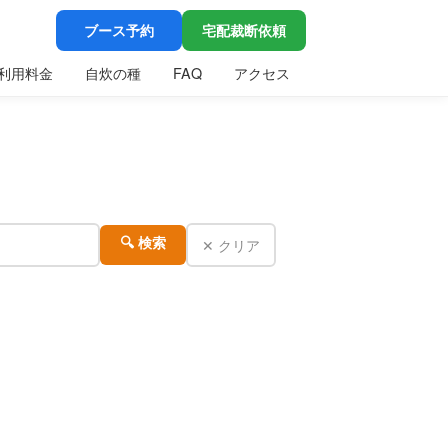
ブース予約
宅配裁断依頼
利用料金
自炊の種
FAQ
アクセス
✕ クリア
🔍 検索