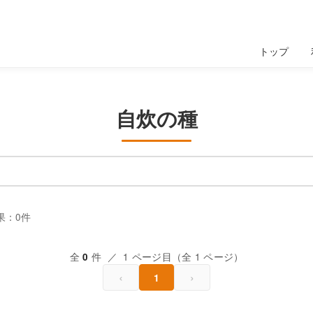
トップ
自炊の種
果：0件
全
件 ／ 1 ページ目（全 1 ページ）
0
‹
›
1