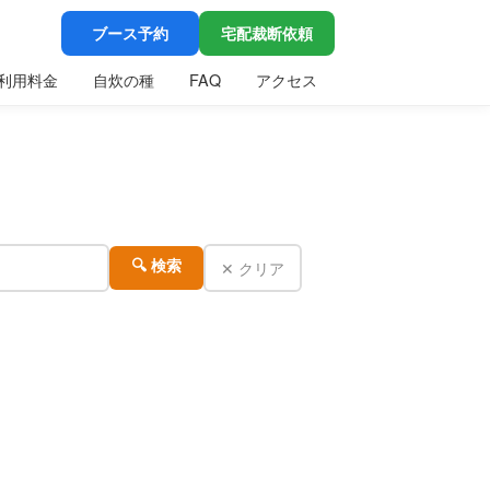
ブース予約
宅配裁断依頼
利用料金
自炊の種
FAQ
アクセス
✕ クリア
🔍 検索