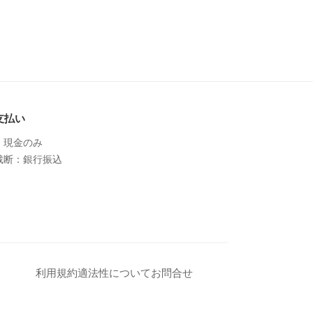
支払い
：現金のみ
裁断：銀行振込
利用規約
適法性について
お問合せ